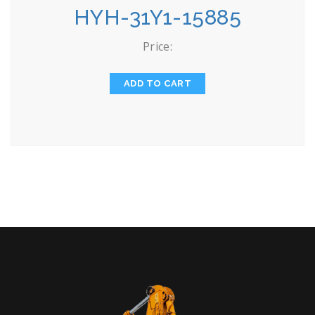
HYH-31Y1-15885
Price:
ADD TO CART