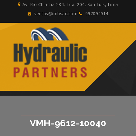
Av. Río Chincha 284, Tda. 204, San Luis, Lima
ventas@imhsac.com
997094514
VMH-9612-10040