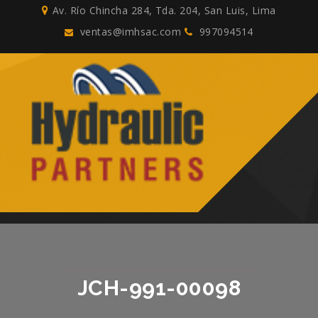
Av. Río Chincha 284, Tda. 204, San Luis, Lima
ventas@imhsac.com
997094514
JCH-991-00098