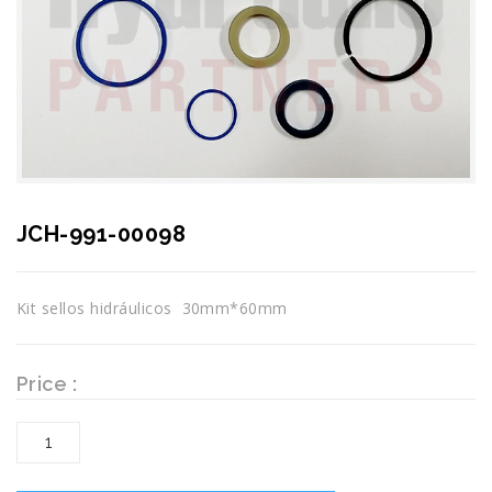
JCH-991-00098
Kit sellos hidráulicos 30mm*60mm
Price :
JCH-
991-
00098